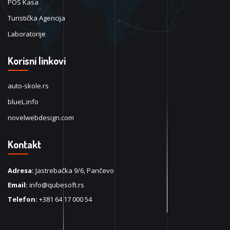
POS Kasa
Turistička Agencija
Laboratorije
Korisni linkovi
auto-skole.rs
blueL.info
novelwebdesign.com
Kontakt
Adresa:
Jastrebačka 9/6, Pančevo
Email:
info@qubesoft.rs
Telefon:
+381 64 17 000 54