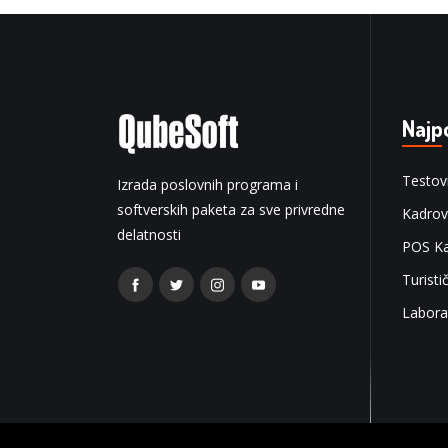
Najp
Testov
Izrada poslovnih programa i
softverskih paketa za sve privredne
Kadrov
delatnosti
POS K
Turisti
Labora