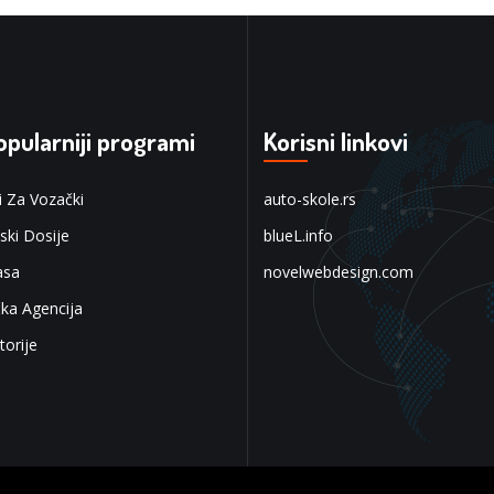
opularniji programi
Korisni linkovi
i Za Vozački
auto-skole.rs
ski Dosije
blueL.info
asa
novelwebdesign.com
čka Agencija
torije