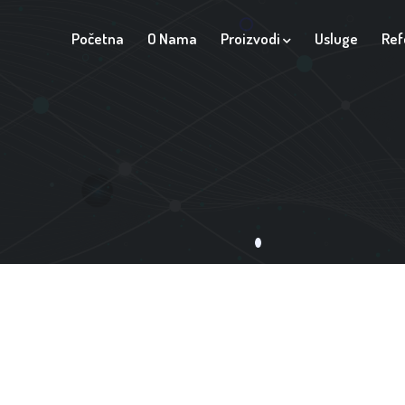
Početna
O Nama
Proizvodi
Usluge
Ref